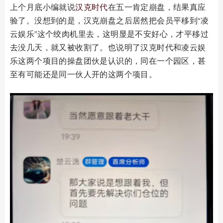
上个月底小编就说
汉克时代
在五一肯定崩盘，结果真应
验了。没想到的是，汉克崩盘之后居然把会员平移到“凌
云娱乐”这个绞肉机里去，这明显是不安好心，才平移过
去没几天，就又被收割了。也说明了汉克时代和凌云娱
乐这两个项目的操盘团伙是认识的，同在一个园区，甚
至有可能还是同一伙人开的这两个项目。