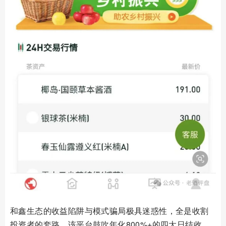
和鑫生态的收益陷阱与模式骗局极具迷惑性，全是收割
投资者的套路。该平台鼓吹年化800%+的四大日结收