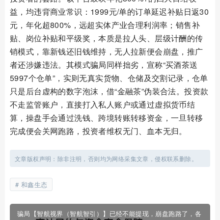
益，均违背商业常识：1999元/单的订单延迟补贴日返30
元，年化超800%，远超实体产业合理利润率；销售补
贴、岗位补贴和平级奖，本质是拉人头、层级计酬的传
销模式，靠新钱还旧钱维持，无人拉新便会崩盘，推广
者还涉嫌违法。其模式骗局同样拙劣，宣称“买酒茶送
5997个仓单”，实则无真实货物、仓储及交割记录，仓单
只是后台虚构的数字泡沫，借“金融茶”伪装合法。投资款
不走监管账户，直接打入私人账户或通过虚拟货币结
算，操盘手会通过洗钱、跨境转账转移资金，一旦转移
完成便会关网跑路，投资者维权无门、血本无归。
文章版权声明：除非注明，否则均为网络采集文章，侵权联系删除。
和鑫生态
骗局【智航视界（智航智引）】已经不能提现，崩盘跑路了，各