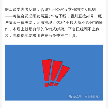
据众多受害者反映，合诚社已公然设立强制拉人规则
——每位会员必须发展至少2名下线，否则直接封号，账
户资金一律冻结，无法提现。这种"不拉人就不给钱"的操
作，本质上就是典型的传销式绑架。平台已经顾不上伪
装，赤裸裸地要求用户充当免费推广工具。