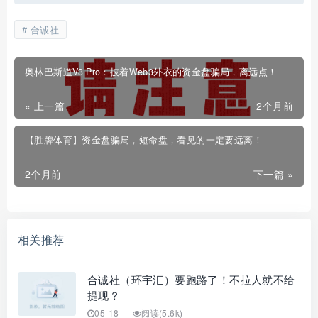
合诚社
奥林巴斯道V3 Pro：披着Web3外衣的资金盘骗局，离远点！
« 上一篇
2个月前
【胜牌体育】资金盘骗局，短命盘，看见的一定要远离！
2个月前
下一篇 »
相关推荐
合诚社（环宇汇）要跑路了！不拉人就不给
提现？
05-18
阅读(5.6k)