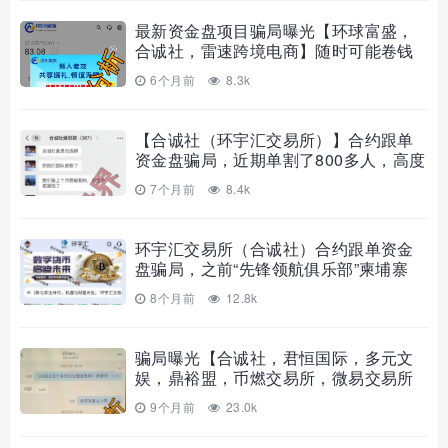
最新资金盘项目骗局曝光【环球富盛，
合诚社，雷速跨境电商】随时可能卷钱
跑
6个月前
8.3k
【合诚社（环宇汇交易所）】合约跟单
资金盘骗局，近期单割了800多人，高度
预
7个月前
8.4k
环宇汇交易所（合诚社）合约跟单资金
盘骗局，之前“先锋领航俱乐部”柬埔寨
8个月前
12.8k
骗局曝光【合诚社，君恒国际，多元文
娱，鼎裕盟，币燃交易所，微易交易所
9个月前
23.0k