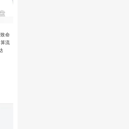
着致命
不算流
达