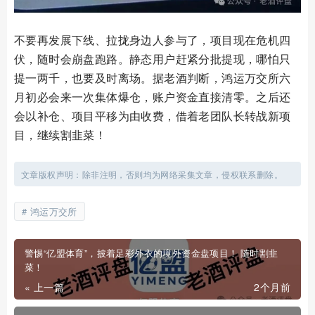
不要再发展下线、拉拢身边人参与了，项目现在危机四
伏，随时会崩盘跑路。静态用户赶紧分批提现，哪怕只
提一两千，也要及时离场。据老酒判断，鸿运万交所六
月初必会来一次集体爆仓，账户资金直接清零。之后还
会以补仓、项目平移为由收费，借着老团队长转战新项
目，继续割韭菜！
文章版权声明：除非注明，否则均为网络采集文章，侵权联系删除。
鸿运万交所
警惕“亿盟体育”，披着足彩外衣的境外资金盘项目！ 随时割韭
菜！
« 上一篇
2个月前