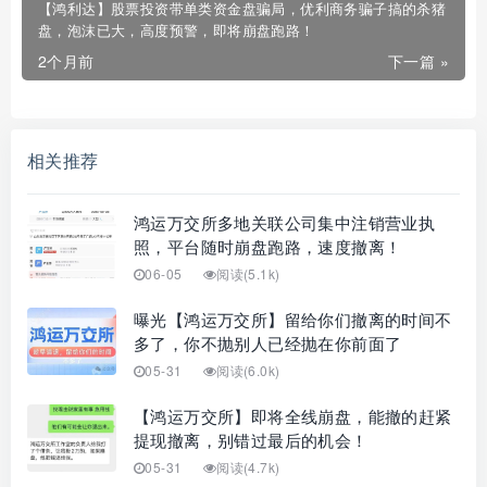
【鸿利达】股票投资带单类资金盘骗局，优利商务骗子搞的杀猪
盘，泡沫已大，高度预警，即将崩盘跑路！
2个月前
下一篇 »
相关推荐
鸿运万交所多地关联公司集中注销营业执
照，平台随时崩盘跑路，速度撤离！
06-05
阅读(5.1k)
曝光【鸿运万交所】留给你们撤离的时间不
多了，你不抛别人已经抛在你前面了
05-31
阅读(6.0k)
【鸿运万交所】即将全线崩盘，能撤的赶紧
提现撤离，别错过最后的机会！
05-31
阅读(4.7k)