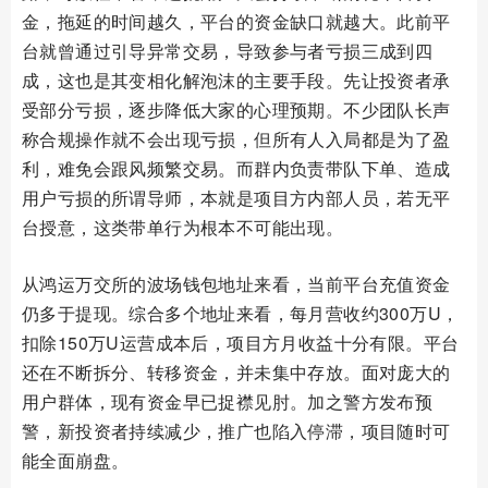
金，拖延的时间越久，平台的资金缺口就越大。此前平
台就曾通过引导异常交易，导致参与者亏损三成到四
成，这也是其变相化解泡沫的主要手段。先让投资者承
受部分亏损，逐步降低大家的心理预期。不少团队长声
称合规操作就不会出现亏损，但所有人入局都是为了盈
利，难免会跟风频繁交易。而群内负责带队下单、造成
用户亏损的所谓导师，本就是项目方内部人员，若无平
台授意，这类带单行为根本不可能出现。
从鸿运万交所的波场钱包地址来看，当前平台充值资金
仍多于提现。综合多个地址来看，每月营收约300万U，
扣除150万U运营成本后，项目方月收益十分有限。平台
还在不断拆分、转移资金，并未集中存放。面对庞大的
用户群体，现有资金早已捉襟见肘。加之警方发布预
警，新投资者持续减少，推广也陷入停滞，项目随时可
能全面崩盘。