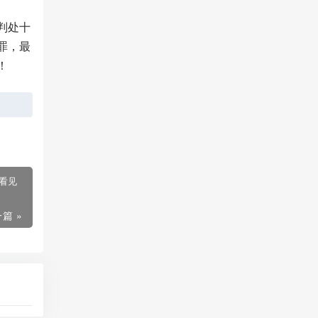
判处十
罪，最
！
，看见
篇 »