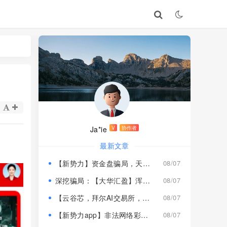
Ja*ie
V
协作者
。
最新文章
【新势力】资金盘骗局，天宫国际和平娱乐的狗推换个马甲又来割韭菜！
08/07
深挖骗局：【大华汇盈】浑身造假，冒用演员充当总监，啼笑皆非！
08/07
【云谷芯，拜尔AI交易所，塔吉跨境电商】这3个项目都是骗局，近期跑路跟即将崩盘收割，赶紧远离！
08/07
【新势力app】非法网络彩票骗局，“天宫国际”和“和平娱乐”骗子搞的杀猪盘，远离！
08/07