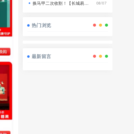
换马甲二次收割！【长城易趣】平移【康盛科技】又是致命骗局！
08/07
热门浏览
最新留言