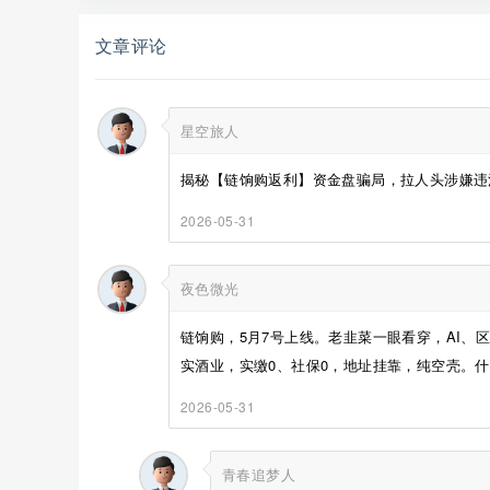
文章评论
星空旅人
揭秘【链饷购返利】资金盘骗局，拉人头涉嫌违法
2026-05-31
夜色微光
链饷购，5月7号上线。老韭菜一眼看穿，AI、区
实酒业，实缴0、社保0，地址挂靠，纯空壳。什
2026-05-31
青春追梦人