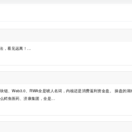
，看见远离！...
块链、Web3.0、RWA全是唬人名词，内核还是消费返利资金盘。 操盘的湖
么鳄鱼医药、济康集团，全是...