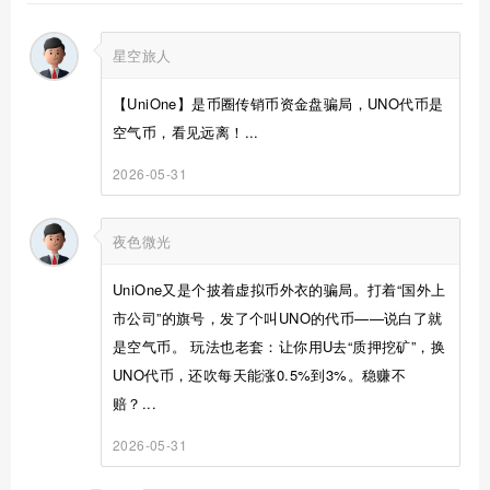
星空旅人
【UniOne】是币圈传销币资金盘骗局，UNO代币是
空气币，看见远离！...
2026-05-31
夜色微光
UniOne又是个披着虚拟币外衣的骗局。打着“国外上
市公司”的旗号，发了个叫UNO的代币——说白了就
是空气币。 玩法也老套：让你用U去“质押挖矿”，换
UNO代币，还吹每天能涨0.5%到3%。稳赚不
赔？...
2026-05-31