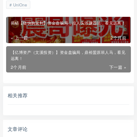
UniOne
揭秘【链饷购返利】资金盘骗局，拉人头涉嫌违法，看见远离！
« 上一篇
2个月前
【亿博资产（文溪投资）】资金盘骗局，鼎裕盟原班人马，看见
远离！
2个月前
下一篇 »
相关推荐
文章评论