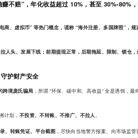
、稳赚不赔”，年化收益
超过 10%
，甚至 30%-80%
电商、虚拟币” 等热门概念，谎称 “海外注册、多国牌照”，规
级拉人头、发展下线
；前期提现正常，后期
拖延、限制、锁仓
，
L，守护财产安全
的跨境庞氏骗局
，所谓 “环保、碳中和、高收益” 全是诱饵，最
绿洲计划，
不投资、不转账、不推广、不拉人
。
录、转账凭证、平台截图
，尽快向当地警方报案、向市场监管