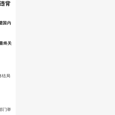
，违背
避国内
最终关
终结局
部门举