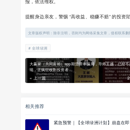
报，依法维权。
提醒身边亲友，警惕 “高收益、稳赚不赔” 的投资
文章版权声明：除非注明，否则均为网络采集文章，侵权联系删
全球绿洲
大赢家（共同富裕）app期货带单骗局，导师王越，已经不
现，正疯狂收割投资者…
« 上一篇
相关推荐
紧急预警｜【全球绿洲计划】崩盘在即