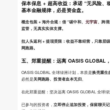
保本保息 + 超高收益：承诺 “无风险
基本金融规律，必是资金盘。
概念包装 + 海外合规：借 “碳中和、
元宇宙
、跨境
监管，
无真实实体支撑
。
拉人头返利 + 提现受限：收益不靠经营，只靠
层
网跑路。
五、郑重提醒：远离 OASIS GLOBA
OASIS GLOBAL 全球绿洲计划，本质是
换壳重生
必然是
关网跑路、投资者血本无归
。
在此郑重提醒：坚决远离 OASIS GLOBAL 全球
已参与的投资者，
立即停止追加投资，保留聊天记