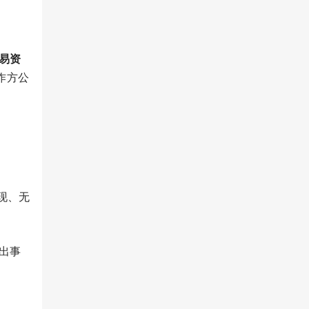
交易资
作方公
现、无
出事