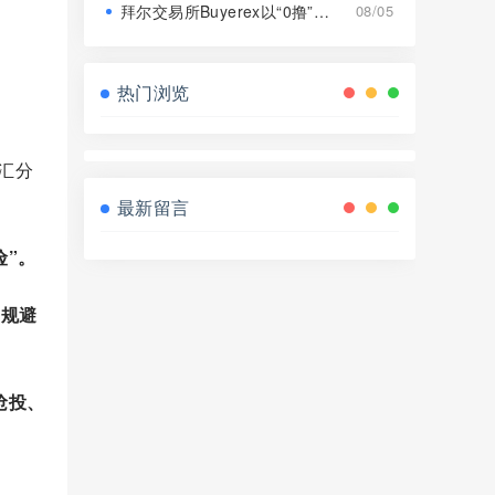
拜尔交易所Buyerex以“0撸”为噱头的分红类资金盘骗局，远离！
08/05
热门浏览
碳汇分
最新留言
险”。
，规避
抢投、