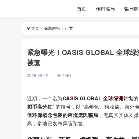
首页
传销骗局
骗局解
首页
骗局解密
正文
紧急曝光！OASIS GLOBAL 
被套
2026-06-02
7451
近期，一个名为
O
AS
IS GLOBAL
全球绿洲
计划
的
拟币高分红
” 的旗号，以 “高年化、稳收益、海
借环保概念包装的跨境庞氏骗局
，无真实实体支撑
高，多地已发布风险预警。