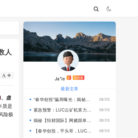
数人
Ja*ie
V
协作者
最新文章
和
、虚
“春华创投”骗局曝光：揭秘项目盘的欺诈手法!
08/05
本质是
紧急预警：LUC云矿机算力项目风险激增，高额挖矿收益背后全是套路
08/05
风险极
揭秘【恒财国际】网赌跟单盘深度风险预警！
08/05
【春华创投，平头哥，LUC永久矿机】这3个项目都是骗局！已经收割，速度撤离！
08/05