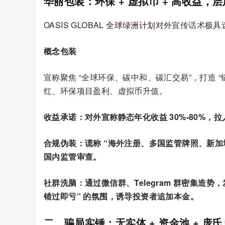
华丽包装：环保 + 虚拟币 + 高收益，
OASIS GLOBAL
全球绿洲计划
对外宣传话术极具迷
概念包装
宣称聚焦 “全球环保、碳中和、碳汇交易”，打造 
红、环保项目盈利、虚拟币升值。
收益承诺：对外宣称静态年化收益 30%-80%，拉
合规伪装：谎称 “海外注册、多国监管牌照、新加坡
国内监管审查。
社群洗脑：通过微信群、Telegram 群密集造势
错过即亏” 的氛围，诱导投资者追加本金。
二、骗局实锤：无实体 + 资金池 + 庞