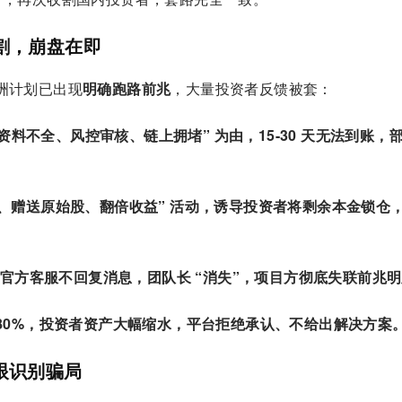
割，崩盘在即
全球绿洲计划已出现
明确跑路前兆
，大量投资者反馈被套：
资料不全、风控审核、链上拥堵” 为由，
15-30 天无法到账
，
锁仓、赠送原始股、翻倍收益” 活动，诱导投资者将剩余本金锁仓
官方客服不回复消息，团队长 “消失”，
项目方彻底失联前兆明
80%
，投资者资产大幅缩水，平台拒绝承认、不给出解决方案
眼识别骗局