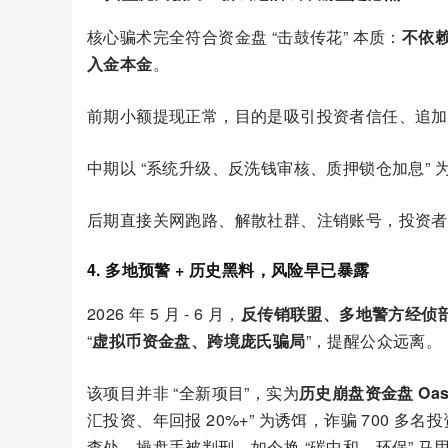
核心骗术完全符合资金盘 “击鼓传花” 本质：
不依赖
入金本金
。
前期小额提现正常，目的是吸引投资者信任、追加
中期以 “系统升级、反洗钱审核、质押锁仓加息” 
后期直接关网跑路、解散社群、注销账号，投资者
4. 多地预警 + 历史黑料，风险早已暴露
2026 年 5 月 - 6 月，
反传销联盟、多地警方经侦
“
虚拟币资金盘、跨境庞氏骗局
”，提醒公众远离。
该项目并非 “全新项目”，实为
历史崩盘资金盘 Oasi
汇投资、年回报 20%+” 为诱饵，诈骗 700 多名
查处，操盘手被判刑。如今换 “碳中和、环保” 