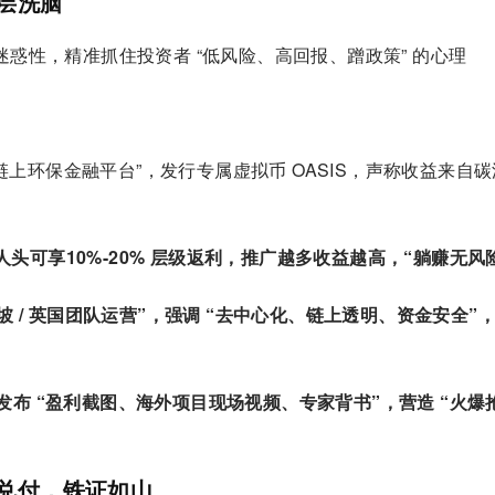
层层洗脑
惑性，精准抓住投资者 “低风险、高回报、蹭政策” 的心理
“链上环保金融平台”，发行专属虚拟币 OASIS，声称收益来自
人头可享10%-20% 层级返利，推广越多收益越高，“躺赚无风
 / 英国团队运营”，强调 “去中心化、链上透明、资金安全”
，发布 “盈利截图、海外项目现场视频、专家背书”，营造 “火爆
氏兑付，铁证如山