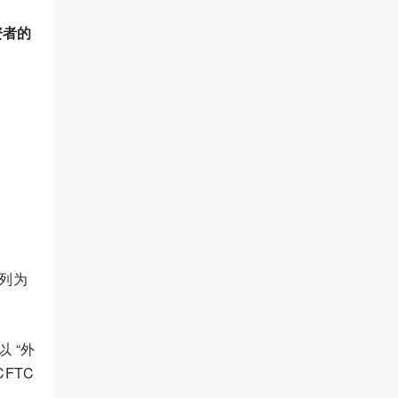
资者的
划列为
 以 “外
FTC