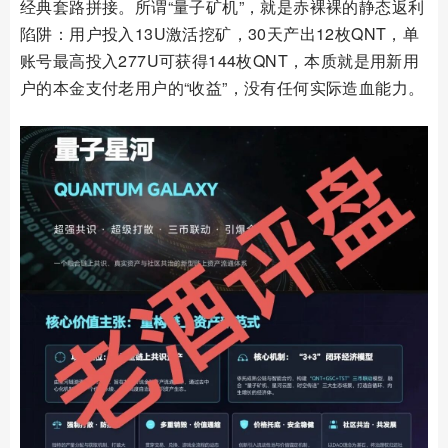
经典套路拼接。所谓“量子矿机”，就是赤裸裸的静态返利
陷阱：用户投入13U激活挖矿，30天产出12枚QNT，单
账号最高投入277U可获得144枚QNT，本质就是用新用
户的本金支付老用户的“收益”，没有任何实际造血能力。