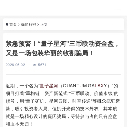
首页
骗局解密
正文
紧急预警！“量子星河”三币联动资金盘，
又是一场包装华丽的收割骗局！
2026-06-02
5671
近期，一个名为“
量子星河
（QUANTUM GA
LAX
Y）”的
项目打着“重构链上资产新范式”“三币联动、价值永续”的
旗号，用“量子矿机、星河云图、时空传送”等概念疯狂造
势，吸引投资者入局。但扒开光鲜的技术外衣，其本质
就是一场精心设计的庞氏骗局，等待参与者的只有崩盘
和血本无归！