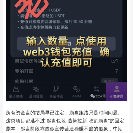
所有资金盘的结局早已注定，崩盘跑路只是时间问题。
这类项目都逃不过“起盘包装-造势拉新-收割崩盘”的固定
剧本：起盘阶段靠虚假宣传营造稳赚不赔的假象，中期