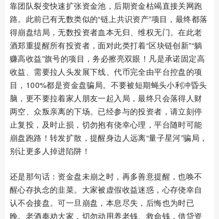
靠团队裂变快速扩张资金池，后期资金枯竭直接关网跑
路。此前已有无数类似的“链上共识资产”项目，最终都落
得崩盘结局，无数投资者血本无归、维权无门。在此老
酒郑重提醒所有投资者，面对此类打着“区块链创新”“躺
赚高收益”旗号的项目，务必擦亮双眼！凡是承诺固定高
收益、需要拉人头发展下线、代币完全由平台控盘的项
目，100%都是资金盘骗局。不要被短期蝇头小利冲昏头
脑，更不要拉着家人朋友一起入局，最终只会落得人财
两空、众叛亲离的下场。已经参与的投资者，请立刻停
止复投，及时止损，切勿抱有侥幸心理，平台随时可能
崩盘跑路！转发扩散，提醒身边人远离“量子星河”骗局，
别让更多人掉进陷阱！
还是那句话：资金盘未崩之时，再多善意提醒，也唤不
醒心存执念的韭菜。大家被虚假收益迷惑，心存侥幸自
认不会接盘。可一旦崩盘，本息尽失，后悔也为时已
晚。老酒奉劝大家，切勿动用养老钱、救命钱，借贷资