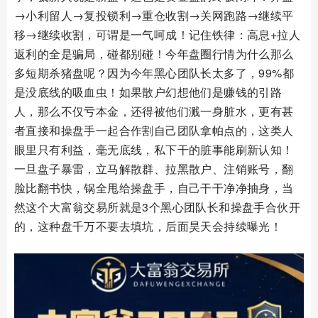
→小利留人→复投锁利→重仓收割→关网跑路→继续平
移→继续收割，可谓是一气呵成！记住铁律：高息+拉人
返利的全是骗局，碰都别碰！今年盘圈行情为什么那么
多短期杀猪盘呢？因为今年黑心团队长太多了，99%都
是没底线的吸血虫！如果散户幻想他们是赚钱的引路
人，那么不仅亏本金，还得被他们溅一身脏水，更有甚
者直接和操盘手一起合作割自己团队拿帕点的，这类人
眼里只有利益，毫无底线，私下干的脏事能刷新认知！
一旦盘子暴雷，立马解散群、拉黑散户、注销账号，翻
脸比翻书快，锅全甩给操盘手，自己干干净净抽身，当
然这个大富翁交易所就是3个黑心团队长和操盘手合伙开
的，这种盘千万不要去填坑，后面昊天会持续曝光！