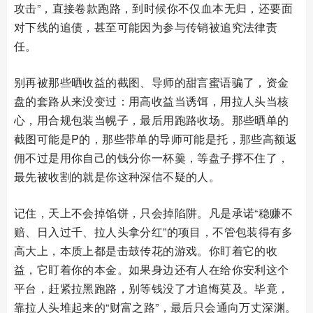
攻击”，直接卷款跑路，到时候你不仅血本无归，还要面
对下线的追债，甚至可能因为参与传销被追究法律责
任。
别再被那些晒收益的截图、导师的甜言蜜语骗了，资金
盘的套路从来没变过：用高收益当诱饵，用拉人头当核
心，用合规包装当幌子，最后用跑路收场。那些晒单的
截图可能是P的，那些带单的导师可能是托，那些高额返
佣不过是用你自己的钱分你一杯羹，等盘子撑不住了，
最先被收割的就是你这种深信不疑的人。
记住，天上不会掉馅饼，只会掉陷阱。凡是承诺“稳赚不
赔、日入过千、拉人头拿分红”的项目，不管包装得有多
高大上，本质上都是击鼓传花的游戏。你盯着它的收
益，它盯着你的本金。如果身边还有人在给你安利这个
平台，赶紧拉黑跑路，别等钱没了才追悔莫及。毕竟，
靠拉人头堆起来的“财富之路”，最后只会通向万丈深渊。