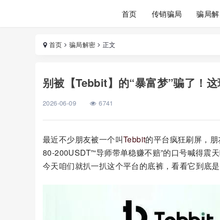
首页
传销骗局
骗局解
首页
骗局解密
正文
别被【Tebbit】的“暴富梦”骗了
2026-06-09
6741
最近不少朋友被一个叫
Tebbit
的平台疯狂刷屏，朋友
80-200USDT”“导师带单稳赚不赔”的口号
今天咱们就扒一扒这个平台的底裤，看看它到底是