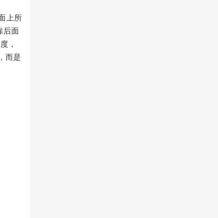
面上所
靠后面
制度，
，而是