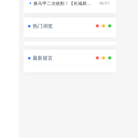
换马甲二次收割！【长城易趣】平移【康盛科技】又是致命骗局！
08/07
热门浏览
最新留言