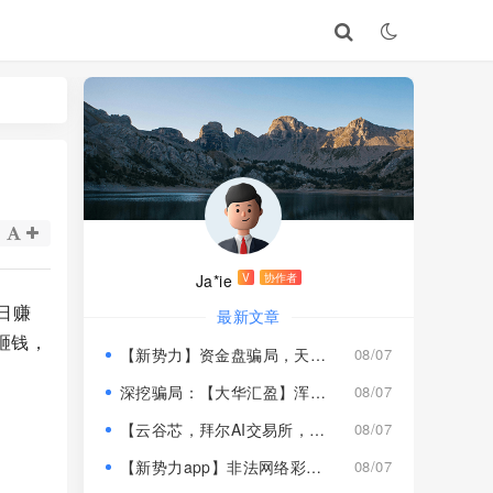
Ja*ie
V
协作者
日赚
最新文章
砸钱，
【新势力】资金盘骗局，天宫国际和平娱乐的狗推换个马甲又来割韭菜！
08/07
深挖骗局：【大华汇盈】浑身造假，冒用演员充当总监，啼笑皆非！
08/07
【云谷芯，拜尔AI交易所，塔吉跨境电商】这3个项目都是骗局，近期跑路跟即将崩盘收割，赶紧远离！
08/07
【新势力app】非法网络彩票骗局，“天宫国际”和“和平娱乐”骗子搞的杀猪盘，远离！
08/07