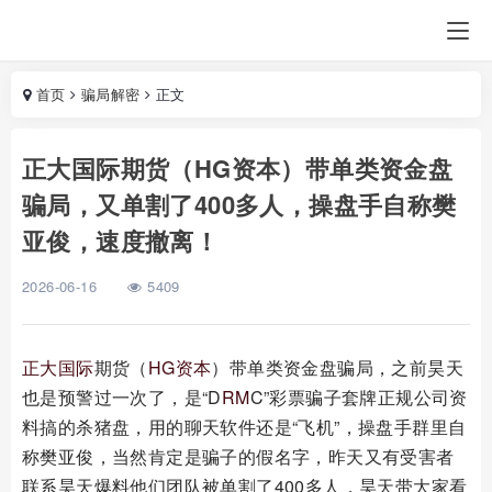
首页
骗局解密
正文
正大国际期货（HG资本）带单类资金盘
骗局，又单割了400多人，操盘手自称樊
亚俊，速度撤离！
2026-06-16
5409
正大国际
期货（
HG资本
）带单类资金盘骗局，之前昊天
也是预警过一次了，是“D
RM
C”彩票骗子套牌正规公司资
料搞的杀猪盘，用的聊天软件还是“飞机”，操盘手群里自
称樊亚俊，当然肯定是骗子的假名字，昨天又有受害者
联系昊天爆料他们团队被单割了400多人，昊天带大家看