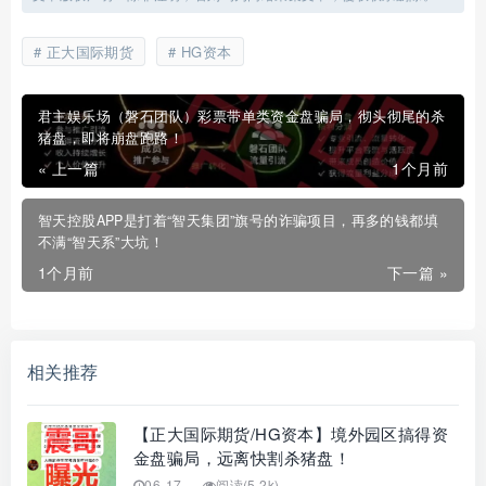
正大国际期货
HG资本
君主娱乐场（磐石团队）彩票带单类资金盘骗局，彻头彻尾的杀
猪盘，即将崩盘跑路！
« 上一篇
1个月前
智天控股APP是打着“智天集团”旗号的诈骗项目，再多的钱都填
不满“智天系”大坑！
1个月前
下一篇 »
相关推荐
【正大国际期货/HG资本】境外园区搞得资
金盘骗局，远离快割杀猪盘！
06-17
阅读(5.2k)