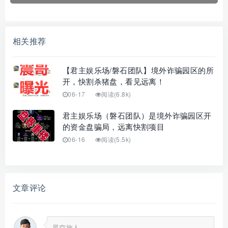
相关推荐
【君主娱乐场/磐石团队】境外诈骗园区的所
开，快割杀猪盘，看见远离！
06-17
阅读(6.8k)
君主娱乐场（磐石团队）是境外诈骗园区开
的资金盘骗局，远离快割项目
06-16
阅读(5.5k)
文章评论
星空旅人