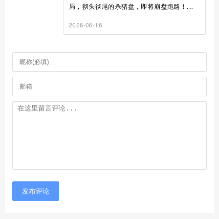
局，彻头彻尾的杀猪盘，即将崩盘跑路！...
2026-06-16
发布评论