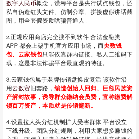
数字人民币
概念，谎称平台是央行试点钱包，还
私自伪造红头文件、仿制公章、拼接虚假讲话截
图，用全套假资质哄骗普通人。
正规应用商店完全搜不到软件 合法金融类
2.
APP 都会上架手机官方应用市场，而
央数钱
包、云家钱包
只能依靠群内链接、私人二维码下
载，这是非法诈骗平台最直观的特征。
3.云家钱包属于老牌传销盘换皮复活 该软件沿
用
云数贸
旧套路，
编造创始人回归、巨额民族资
产解封故事，诱导群众缴纳会员费，宣称缴费解
锁百万资产，本质就是传销翻新。
4.设置拉人头分红机制扩大受害群体 平台设立
下线升级、团队分红规则，利用大家想多赚钱的
心理，驱使入局者主动转发链接，拉拢亲戚朋友