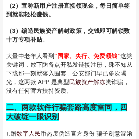
（2）宣称新用户注册直接领现金，每日简单签
到就能轻松赚钱。
（3）编造民族资产解封政策，交钱即可解锁数
十万专项补贴。
大量中老年人看到
“国家、央行、免费领钱”
这类
关键词，放下防备点开私发链接注册，殊不知从
下载那一刻就落入圈套。公安部门早已多次曝
光，这两款 APP 是典型
民族资产解冻
类诈骗，
没有任何官方扶持资质。
二、两款软件行骗套路高度雷同，四
大破绽一眼识别
蹭
数字人民
币热度伪造官方身份 骗子刻意混淆
1.