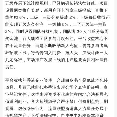
五级多层下线计酬规则，已经触碰传销法律红线。项目
设置两类推广奖励，新用户开卡可拿三级提成，直推下
线奖励 6%，二级、三级分别提成 2%；下级每日收益还
能实现五级永久分润，一级抽 5%，二至五级统一抽取
2%。同时设置团队分红机制，团队满 20 人可瓜分每周
奖金池，百人规模团队参与月度分红。平台收益核心不
在于流量任务，而是不断吸纳新人充值，诱导参与者疯
狂拓展下线，符合传销入门费、拉人头、层级计酬三大
判定标准，主动推广发展下线的用户也要承担相应法律
责任。
平台标榜的香港企业资质、合规白皮书全是低成本包装
道具。几百元就能代办香港离岸公司全套注册证明、商
业登记文件，这类离岸资质不代表能在内地合法开展充
值返利副业。各大短视频平台严令禁止付费刷点赞、刷
观看、虚假涨粉行为，流量联盟所谓真人流量任务属于
违规黑灰产，不受法律保护。白皮书中标榜保本稳赚、