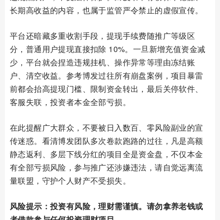
长期高收益的内容，也属于监管严令禁止的虚假宣传。
平台还暗藏多重收割手段，提现手续费随推广等级区
分，普通用户提现直接扣除 10%。一旦新增充值资金减
少，平台就会捏造违规挂机、操作异常等理由冻结账
户、清空收益。参考博发过往所有崩盘案例，项目暴雷
前都会抬高提现门槛、限制资金转出，最后关停软件、
客服失联，投资者本金全部亏损。
在此提醒广大群众，不要被日入数百、零风险副业的宣
传迷惑。看清博发团队多次卷款跑路的过往，凡是高额
静态返利、多层下线分红的项目全是资金盘，不仅本金
有全部亏损风险，参与推广还涉嫌违法，请自觉远离流
量联盟，守护个人财产不受损失。
风险提示：投资有风险，理财需谨慎。请勿拿养老钱或
者借款参与任何投资理财项目。