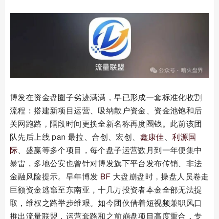
博发在资金盘圈子劣迹满满，早已形成一套标准化收割
流程：搭建新项目运营、吸纳散户资金、资金池饱和后
关网跑路，隔段时间更换全新名称再度圈钱。此前该团
队先后上线 pan 最拉、合创、宏创、
鑫康佳
、
利源国
际
、盛赢等多个项目，每个盘子运营数月到一年便集中
暴雷，多地公安也曾针对博发旗下平台发布传销、非法
金融风险提示。早年博发
BF
大盘崩盘时，操盘人员卷走
巨额资金逃窜至东南亚，十几万投资者本金全部无法提
取，维权之路举步维艰。如今团伙借着短视频兼职风口
推出流量联盟，运营套路和之前崩盘项目高度重合，专