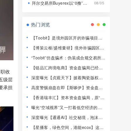
拜尔交易所Buyerex以“0撸”为噱头的分红类资金盘骗局，远离！
08/05
热门浏览
【Toobit】是境外园区开的诈骗项目，
高度预警，远离！
【博策云枢/盛维量研】境外诈骗园区开
的资金盘骗局，远离快割盘！
“Toobit”仿盘骗术：伪装成合规交易所，
以高息为饵行拉人头之实的传销资金盘
【链品汇跨境电商】资金盘骗局已经崩
骗局！
兼职收
盘，13万人1.2亿被圈，抓紧维权！
深度曝光【贞观天下】披着陶瓷版权外
五级层
衣的庞氏资金盘骗局！！
要承担
高度警惕崩盘在即【斯哆伊】资金盘骗
局，2000多人1500万被单割杀猪！
【香港瑞丰汇】资本资金盘骗局，原“拓
界资本”骗局崩盘后的平移重启盘，典型
曝光“空域视界”又一打着低空经济的传
的杀猪盘，远离！
销资金盘骗局，已经单割！
深度曝光【通通AI】社交秘境，泡沫堆
积半年，随时崩盘跑路！
【星播客，绿色空间，港能ecox】这3