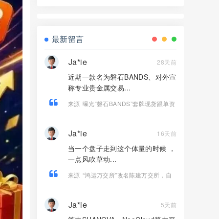
个项目都是骗局，随时崩盘跑路，赶紧
远离，千万别碰！
最新留言
Ja*ie
28天前
近期一款名为磐石BANDS、对外宣
称专业贵金属交易...
来源
曝光“磐石BANDS”套牌现货跟单资
金盘，泡沫已至瓶颈，随时崩盘跑路！
Ja*ie
16天前
当一个盘子走到这个体量的时候 ，
一点风吹草动...
来源
“鸿运万交所”改名陈建万交所，自
己骗自己，掩耳盗铃也掩盖不了马上崩
盘的结果。
Ja*ie
5天前