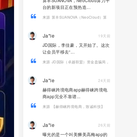
算丰SUANOVA，NeoCloud算力平
台的新项目正在预热造...
来源
算丰SUANOVA（NeoCloud）算
力节点项目，披着AI算力外衣的新型资
金盘骗局
Ja*ie
19天前
JD国际，李佳豪，又开始了。这次
让会员平移去“...
来源
JD国际（卓越联盟）资金盘骗局，
割完韭菜，想平移百乐宫再次收割！
Ja*ie
24天前
赫得崃跨境电商app赫得崃跨境电
商app完全不靠谱...
来源
【赫得崃跨境电商，致诚科技】
APP均为资金盘骗局，大家小心谨防被
骗！
Ja*ie
26天前
曝光的是一个叫美狮美高梅app的