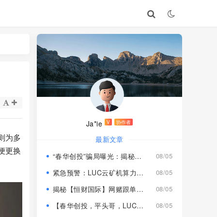
Ja*ie
V
协作者
则为多
最新文章
便更换
“春华创投”骗局曝光：揭秘项目盘的欺诈手法!
08/05
紧急预警：LUC云矿机算力项目风险激增，高额挖矿收益背后全是套路
08/05
揭秘【恒财国际】网赌跟单盘深度风险预警！
08/05
【春华创投，平头哥，LUC永久矿机】这3个项目都是骗局！已经收割，速度撤离！
08/05