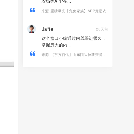
农场类APP在...
来源
重磅曝光【兔兔家族】APP竟是农
场伪装的资金盘骗局！
Ja*ie
28天前
这个盘口小编通过内线跟进很久，
掌握庞大的内...
来源
【东方百优】山东团队拉新变慢，
项目方开始酝酿收割，将成为资金盘首
批“骸骨”！