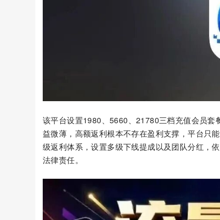
该平台设置1980、5660、21780三档充值
益微薄，高额返利根本不存在盈利支撑，平台只能
级返利体系，设置多级下线提成以及团队分红，依
法律责任。