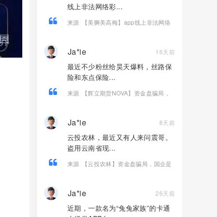
线上非法网络彩...
来源
【美狮美高梅】app线上非法网络
彩票平台，大量单割，不让提现，远
离！
Ja*ie
16天前
最近不少粉丝给昊天爆料，丝路保
险和东点保险...
来源
【辉立期货NOVA】资金盘骗局，
已经开始单割，高度预警，即将崩盘跑
路！
Ja*ie
8天前
云投农林，最近又有人来问震哥。
盗用云南省现...
来源
【云投农林】资金盘骗局，国企是
假的，古树茶是假的，传销圈钱是真
的！
Ja*ie
26天前
近期，一款名为“兔兔家族”的卡通