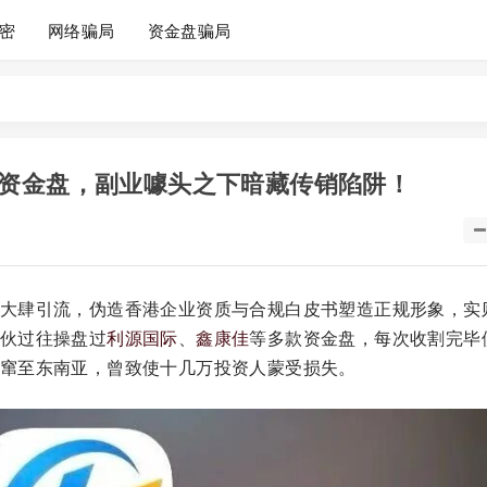
密
网络骗局
资金盘骗局
资金盘，副业噱头之下暗藏传销陷阱！
大肆引流，伪造香港企业资质与合规白皮书塑造正规形象，实
伙过往操盘过
利源国际
、
鑫康佳
等多款资金盘，每次收割完毕
窜至东南亚，曾致使十几万投资人蒙受损失。