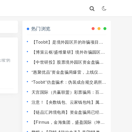
热门浏览
【Toobit】是境外园区开的诈骗项目，
高度预警，远离！
【博策云枢/盛维量研】境外诈骗园区开
的资金盘骗局，远离快割盘！
永续”的
【中世研投】股票境外园区资金盘骗
局，目前已经不能提现了，大量投诉文
“惠聚优品”资金盘骗局爆雷，上线仅半
章，高度预警，崩盘在即！
个月提现卡死，社群直接解散！
“Toobit”仿盘骗术：伪装成合规交易所，
以高息为饵行拉人头之实的传销资金盘
天宫国际（共赢联盟）彩票骗局：百景
骗局！
公会的平移重启盘，操盘手林天泽，典
注意！【央数钱包、云家钱包纯】属民
型的杀猪盘，远离！
族资产解冻骗局，千万别下载投钱！
【链品汇跨境电商】资金盘骗局已经崩
盘，13万人1.2亿被圈，抓紧维权！
【Firmus，金海集团，盛盈国际（坤宇
联盟）】这3个平台都是资金盘虚拟币骗