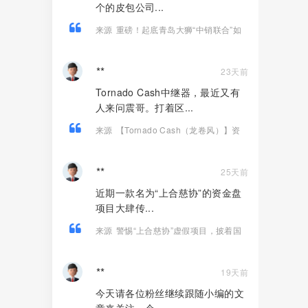
个的皮包公司...
来源
重磅！起底青岛大狮“中销联合”如
何用14款APP狂揽100亿、发展800万
人！
**
23天前
Tornado Cash中继器，最近又有
人来问震哥。打着区...
来源
【Tornado Cash（龙卷风）】资
金盘骗局，纯虚假包装的诈骗项目！
**
25天前
近期一款名为“上合慈协”的资金盘
项目大肆传...
来源
警惕“上合慈协”虚假项目，披着国
际组织外衣的特大资金盘骗局！
**
19天前
今天请各位粉丝继续跟随小编的文