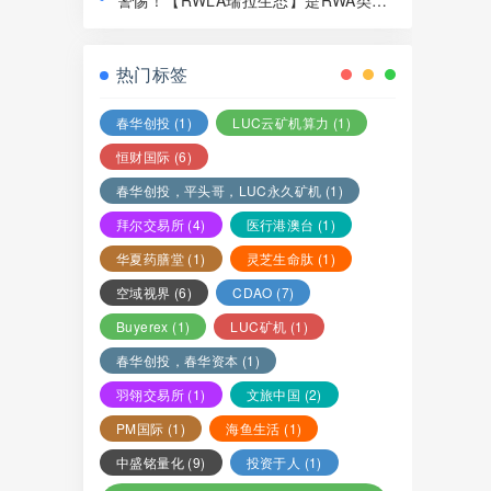
警惕！【RWLA瑞拉生态】是RWA类资
局，赶紧远离！
金盘骗局，看见一定要远离！
热门标签
春华创投
(1)
LUC云矿机算力
(1)
恒财国际
(6)
春华创投，平头哥，LUC永久矿机
(1)
拜尔交易所
(4)
医行港澳台
(1)
华夏药膳堂
(1)
灵芝生命肽
(1)
空域视界
(6)
CDAO
(7)
Buyerex
(1)
LUC矿机
(1)
春华创投，春华资本
(1)
羽翎交易所
(1)
文旅中国
(2)
PM国际
(1)
海鱼生活
(1)
中盛铭量化
(9)
投资于人
(1)