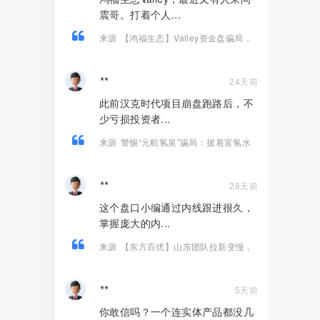
震哥。打着个人...
来源
【鸿福生态】Valley资金盘骗局，
打着个人养老金投资旗号的诈骗项目！
**
24天前
此前汉克时代项目崩盘跑路后，不
少亏损投资者...
来源
警惕“元航氢泉”骗局：披着富氢水
的外衣，内核仍是庞氏骗局+传销架构
**
28天前
这个盘口小编通过内线跟进很久，
掌握庞大的内...
来源
【东方百优】山东团队拉新变慢，
项目方开始酝酿收割，将成为资金盘首
批“骸骨”！
**
5天前
你敢信吗？一个连实体产品都没几