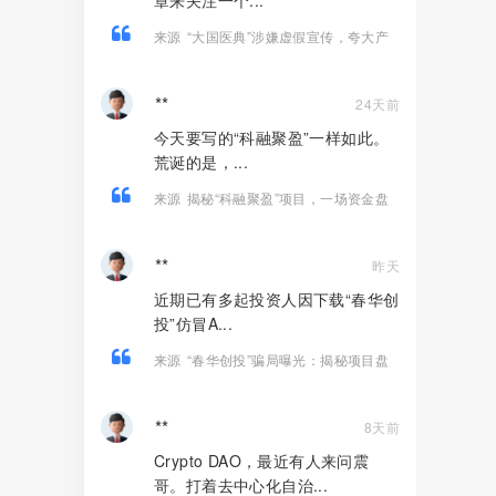
章来关注一个...
来源
“大国医典”涉嫌虚假宣传，夸大产
品功效导致患者病情复发，险截肢！
**
24天前
今天要写的“科融聚盈”一样如此。
荒诞的是，...
来源
揭秘“科融聚盈”项目，一场资金盘
金融骗局！
**
昨天
近期已有多起投资人因下载“春华创
投”仿冒A...
来源
“春华创投”骗局曝光：揭秘项目盘
的欺诈手法!
**
8天前
Crypto DAO，最近有人来问震
哥。打着去中心化自治...