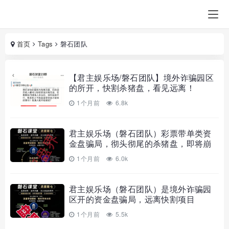
首页
Tags
磐石团队
【君主娱乐场/磐石团队】境外诈骗园区
的所开，快割杀猪盘，看见远离！
1个月前
6.8k
君主娱乐场（磐石团队）彩票带单类资
金盘骗局，彻头彻尾的杀猪盘，即将崩
盘
1个月前
6.0k
君主娱乐场（磐石团队）是境外诈骗园
区开的资金盘骗局，远离快割项目
1个月前
5.5k